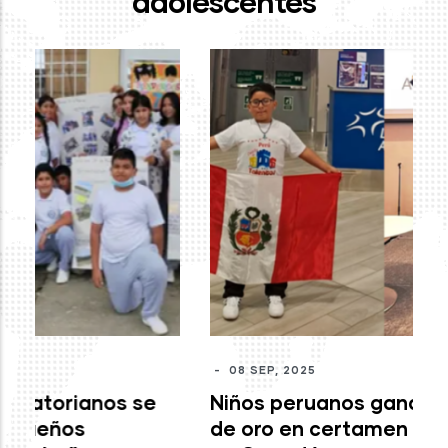
adolescentes
-
J
mo
c
M
-
08 SEP, 2025
Niños peruanos ganan medallas
de oro en certamen internacional