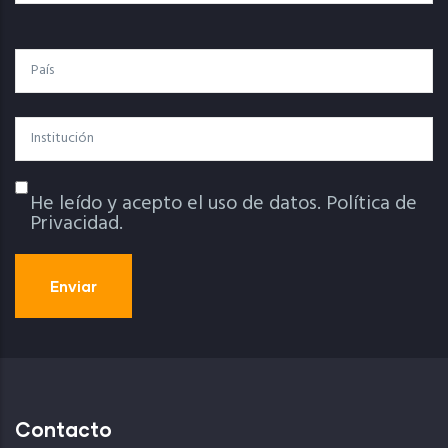
País
Institución
He leído y acepto el uso de datos.
Política de
Política De Privacidad
Privacidad.
Contacto