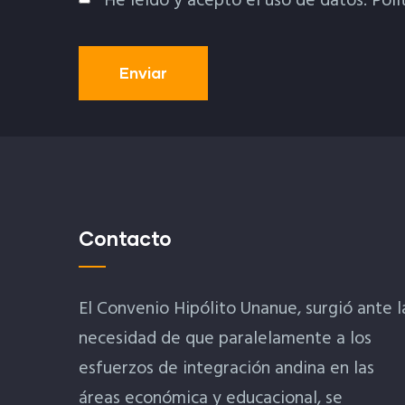
He leído y acepto el uso de datos.
Polí
Política De Privacidad
Contacto
El Convenio Hipólito Unanue, surgió ante l
necesidad de que paralelamente a los
esfuerzos de integración andina en las
áreas económica y educacional, se