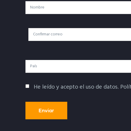
Nombre
Correo
Correo Electrónico
Electrónico
País
He leído y acepto el uso de datos.
Polí
Política De Privacidad