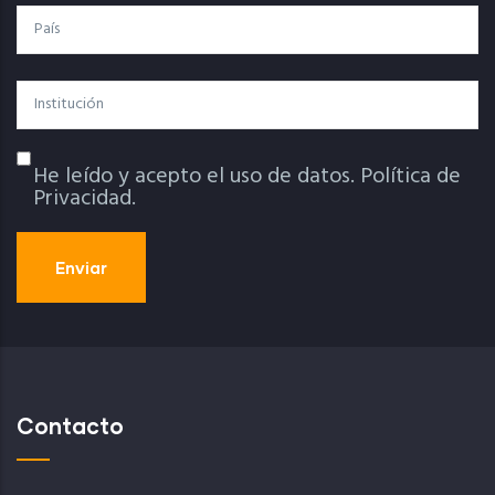
País
Institución
He leído y acepto el uso de datos.
Política de
Política De Privacidad
Privacidad.
Contacto