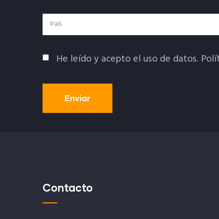
País
He leído y acepto el uso de datos.
Polí
Política De Privacidad
Contacto