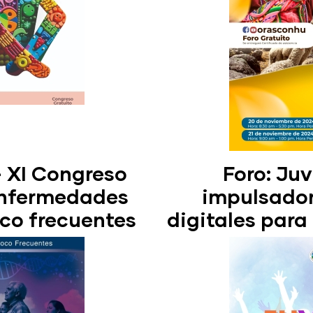
 - XI Congreso
Foro: Ju
Enfermedades
impulsador
oco frecuentes
digitales para 