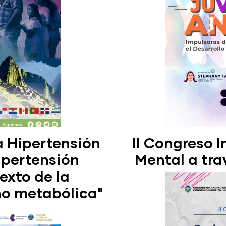
a Hipertensión
II Congreso 
ipertensión
Mental a tra
texto de la
no metabólica"