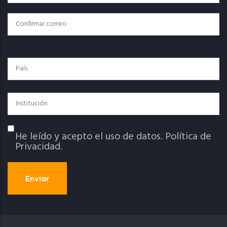
Electrónico
Confirmar Correo
País
Institución
He leído y acepto el uso de datos.
Política de
Política De Privacidad
Privacidad.