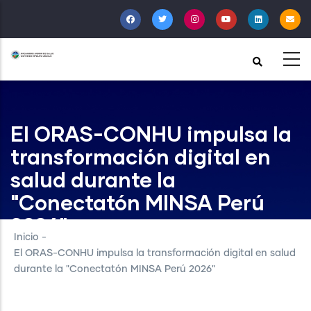
Pasar
al
contenido
principal
El ORAS-CONHU impulsa la
transformación digital en
salud durante la
"Conectatón MINSA Perú
2026"
Inicio
-
El ORAS-CONHU impulsa la transformación digital en salud
durante la "Conectatón MINSA Perú 2026"