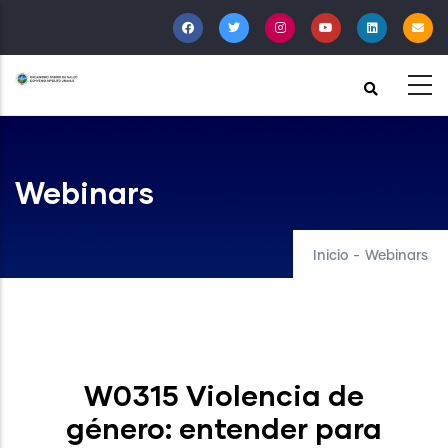
Pasar
al
contenido
principal
Webinars
Inicio
-
Webinars
W0315 Violencia de
género: entender para