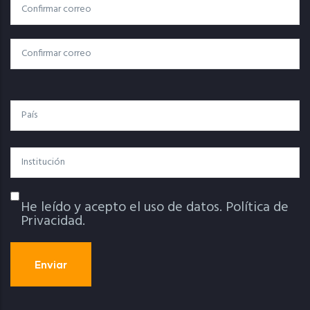
Correo
Correo Electrónico
Electrónico
Confirmar Correo
País
Institución
He leído y acepto el uso de datos.
Política de
Política De Privacidad
Privacidad.