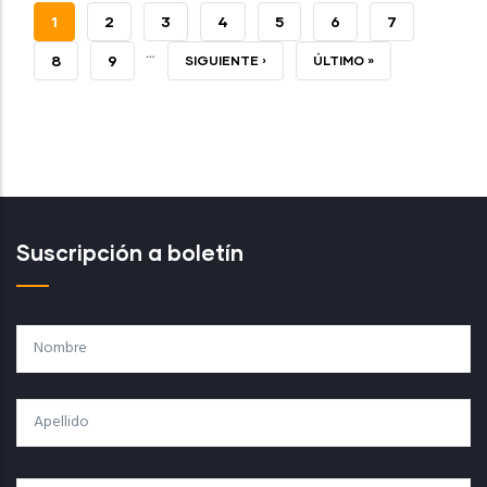
PÁGINA
1
PAGE
2
PAGE
3
PAGE
4
PAGE
5
PAGE
6
PAGE
7
…
ACTUAL
PAGE
8
PAGE
9
SIGUIENTE
SIGUIENTE ›
ÚLTIMA
ÚLTIMO »
PÁGINA
PÁGINA
Suscripción a boletín
Nombre
Apellido