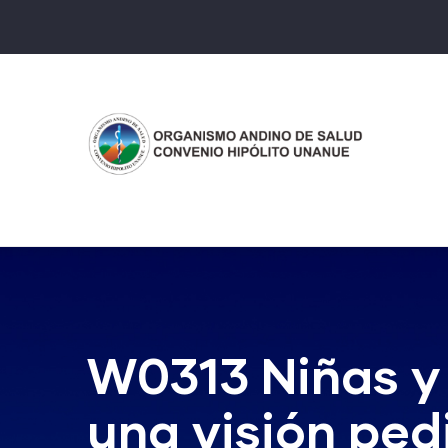
Pasar
al
contenido
principal
W0313 Niñas y 
una visión ped