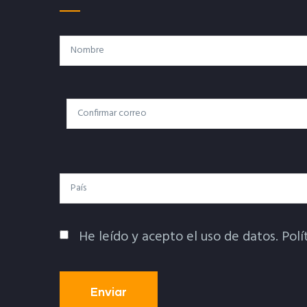
Nombre
Correo
Correo Electrónico
Electrónico
País
He leído y acepto el uso de datos.
Polí
Política De Privacidad