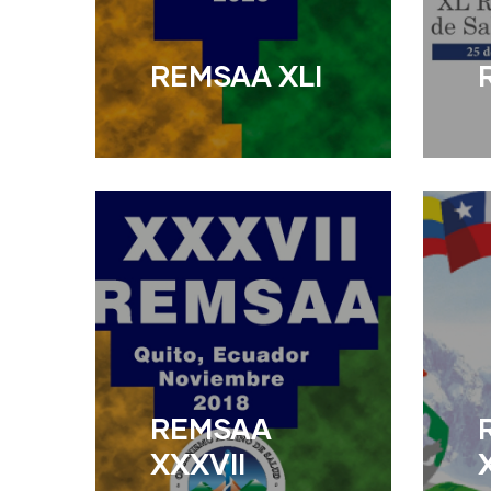
REMSAA XLI
Read More
R
REMSAA
XXXVII