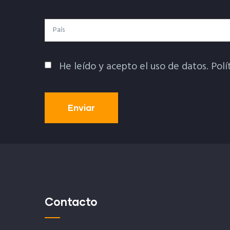
País
He leído y acepto el uso de datos.
Polí
Política De Privacidad
Contacto