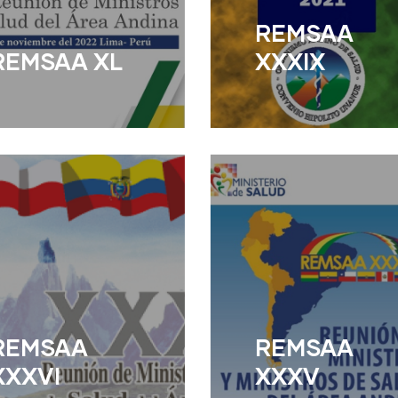
REMSAA
REMSAA XL
XXXIX
ead More
Read More
REMSAA
REMSAA
XXXVI
XXXV