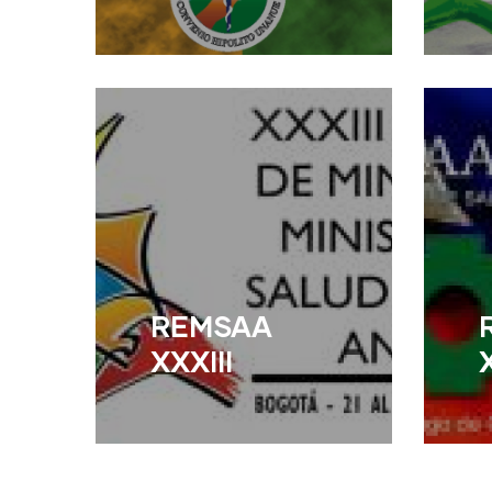
Read More
R
REMSAA
XXXIII