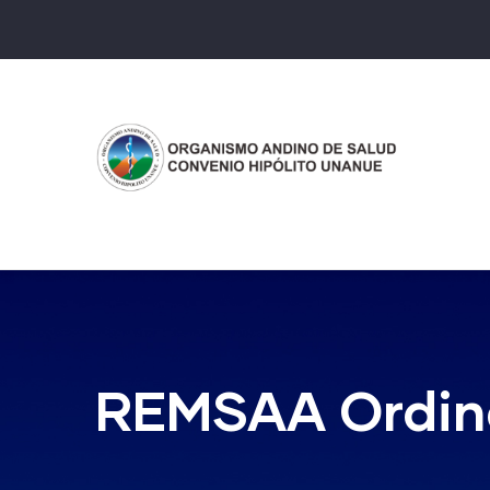
Pasar
al
contenido
principal
REMSAA Ordin