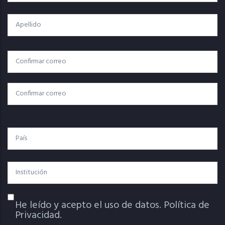
Apellido
Correo
Correo Electrónico
Electrónico
Confirmar Correo
País
Institución
He leído y acepto el uso de datos.
Política de
Política De Privacidad
Privacidad.