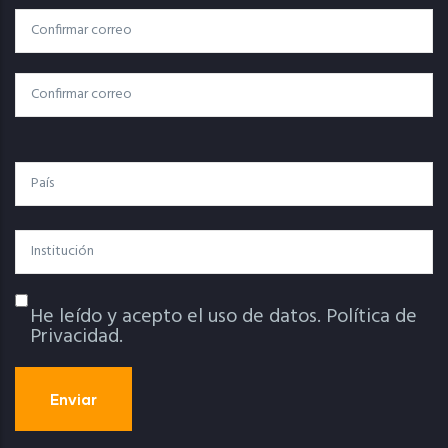
Correo
Correo Electrónico
Electrónico
Confirmar Correo
País
Institución
He leído y acepto el uso de datos.
Política de
Política De Privacidad
Privacidad.