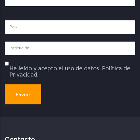
País
Institución
He leído y acepto el uso de datos.
Política de
Política De Privacidad
Privacidad.
Contacto