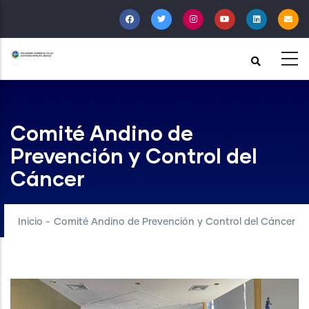
Pasar
al
contenido
principal
Comité Andino de
Prevención y Control del
Cáncer
Inicio
-
Comité Andino de Prevención y Control del Cáncer