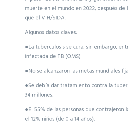
muerte en el mundo en 2022, después de l
que el VIH/SIDA.
Algunos datos claves:
●La tuberculosis se cura, sin embargo, en
infectada de TB (OMS)
●No se alcanzaron las metas mundiales fij
●Se debía dar tratamiento contra la tuberc
34 millones.
●El 55% de las personas que contrajeron l
el 12% niños (de 0 a 14 años).