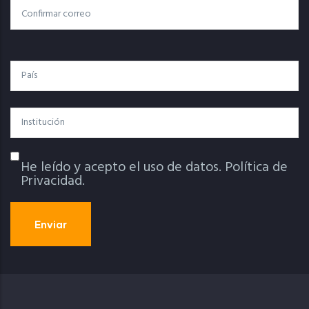
Confirmar Correo
País
Institución
He leído y acepto el uso de datos.
Política de
Política De Privacidad
Privacidad.