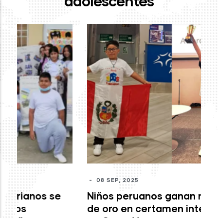
adolescentes
-
J
mo
c
M
-
08 SEP, 2025
Niños peruanos ganan medallas
de oro en certamen internacional