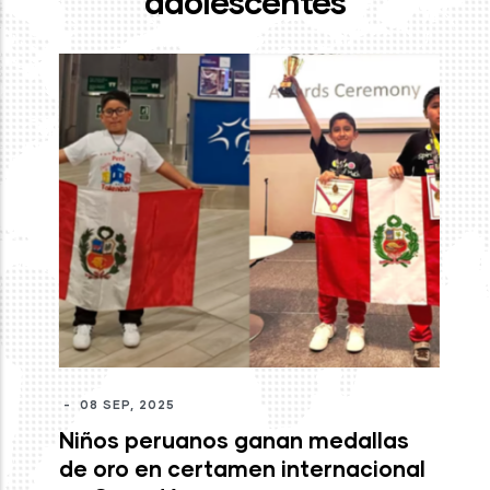
adolescentes
-
J
mo
c
M
-
08 SEP, 2025
Niños peruanos ganan medallas
de oro en certamen internacional