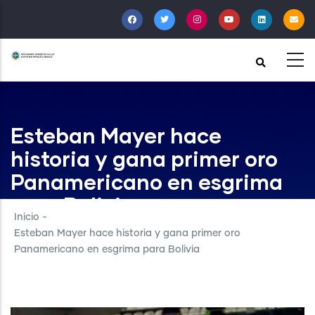
Pasar
al
contenido
principal
Esteban Mayer hace
historia y gana primer oro
Panamericano en esgrima
para Bolivia
Inicio
-
Esteban Mayer hace historia y gana primer oro
Panamericano en esgrima para Bolivia