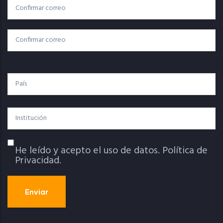
Correo
Correo Electrónico
Electrónico
Confirmar Correo
País
Institución
He leído y acepto el uso de datos.
Política de
Política De Privacidad
Privacidad.