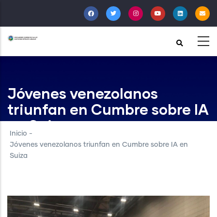
Pasar
al
contenido
principal
Jóvenes venezolanos
triunfan en Cumbre sobre IA
en Suiza
Inicio
-
Jóvenes venezolanos triunfan en Cumbre sobre IA en
Suiza