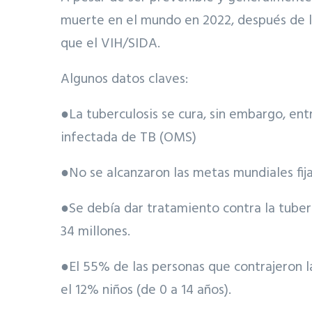
muerte en el mundo en 2022, después de l
que el VIH/SIDA.
Algunos datos claves:
●La tuberculosis se cura, sin embargo, en
infectada de TB (OMS)
●No se alcanzaron las metas mundiales fij
●Se debía dar tratamiento contra la tuberc
34 millones.
●El 55% de las personas que contrajeron l
el 12% niños (de 0 a 14 años).