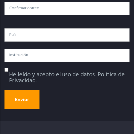
Electrónico
Confirmar Correo
País
Institución
He leído y acepto el uso de datos.
Política de
Política De Privacidad
Privacidad.