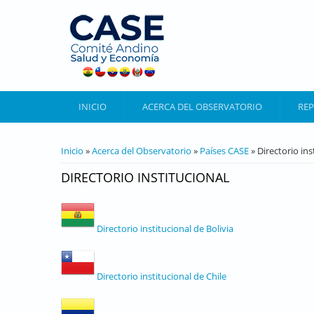
Pasar al contenido principal
INICIO
ACERCA DEL OBSERVATORIO
REP
SE ENCUENTRA USTED AQUÍ
Inicio
»
Acerca del Observatorio
»
Países CASE
» Directorio ins
DIRECTORIO INSTITUCIONAL
Directorio institucional de Bolivia
Directorio institucional de Chile