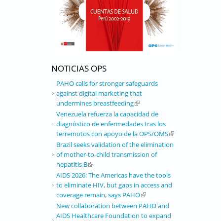
NOTICIAS OPS
PAHO calls for stronger safeguards
against digital marketing that
undermines breastfeeding
(link is external)
Venezuela refuerza la capacidad de
diagnóstico de enfermedades tras los
terremotos con apoyo de la OPS/OMS
(link is external)
Brazil seeks validation of the elimination
of mother-to-child transmission of
hepatitis B
(link is external)
AIDS 2026: The Americas have the tools
to eliminate HIV, but gaps in access and
coverage remain, says PAHO
(link is external)
New collaboration between PAHO and
AIDS Healthcare Foundation to expand