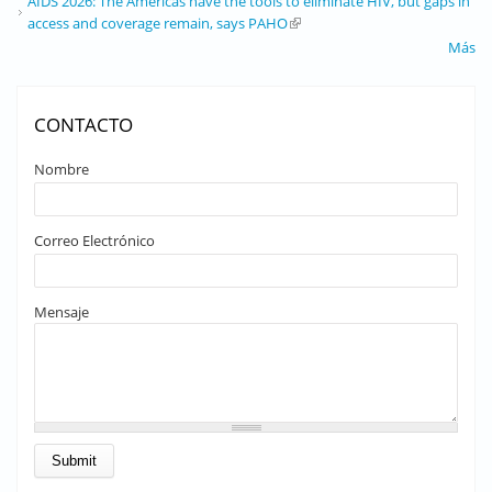
AIDS 2026: The Americas have the tools to eliminate HIV, but gaps in
access and coverage remain, says PAHO
(link is external)
Más
CONTACTO
Nombre
Correo Electrónico
Mensaje