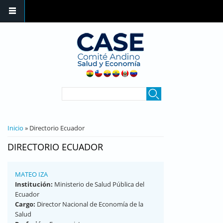
Pasar al contenido principal
FORMULARIO DE
Buscar
BÚSQUEDA
SE ENCUENTRA USTED AQUÍ
Inicio
» Directorio Ecuador
DIRECTORIO ECUADOR
MATEO IZA
Institución:
Ministerio de Salud Pública del
Ecuador
Cargo:
Director Nacional de Economía de la
Salud