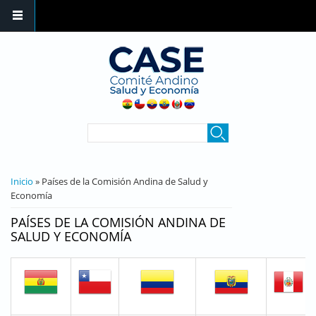
Pasar al contenido principal
FORMULARIO DE
Buscar
BÚSQUEDA
SE ENCUENTRA USTED AQUÍ
Inicio
» Países de la Comisión Andina de Salud y
Economía
PAÍSES DE LA COMISIÓN ANDINA DE
SALUD Y ECONOMÍA