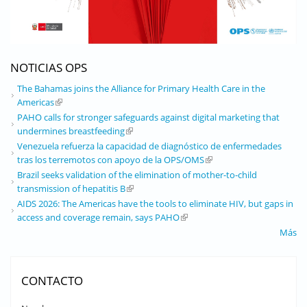
NOTICIAS OPS
The Bahamas joins the Alliance for Primary Health Care in the
Americas
(link is external)
PAHO calls for stronger safeguards against digital marketing that
undermines breastfeeding
(link is external)
Venezuela refuerza la capacidad de diagnóstico de enfermedades
tras los terremotos con apoyo de la OPS/OMS
(link is external)
Brazil seeks validation of the elimination of mother-to-child
transmission of hepatitis B
(link is external)
AIDS 2026: The Americas have the tools to eliminate HIV, but gaps in
access and coverage remain, says PAHO
(link is external)
Más
CONTACTO