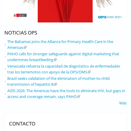
NOTICIAS OPS
The Bahamas joins the Alliance for Primary Health Care in the
Americas
(link is external)
PAHO calls for stronger safeguards against digital marketing that
undermines breastfeeding
(link is external)
Venezuela refuerza la capacidad de diagnóstico de enfermedades
tras los terremotos con apoyo de la OPS/OMS
(link is external)
Brazil seeks validation of the elimination of mother-to-child
transmission of hepatitis B
(link is external)
AIDS 2026: The Americas have the tools to eliminate HIV, but gaps in
access and coverage remain, says PAHO
(link is external)
Más
CONTACTO