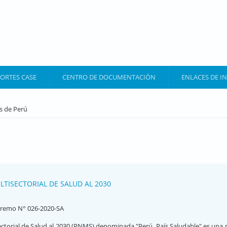
ORTES CASE
CENTRO DE DOCUMENTACIÓN
ENLACES DE I
s de Perú
LTISECTORIAL DE SALUD AL 2030
remo N° 026-2020-SA
ectorial de Salud al 2030 (PNMS) denominada "Perú, País Saludable" es una p