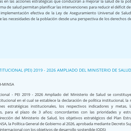
das en las acciones estratégicas que conducirán a mejorar la salud de la po
rma de salud permitan planificar las intervenciones para reducir el déficit de
la implementación efectiva de la Ley de Aseguramiento Universal de Salu
de las necesidades de la población desde una perspectiva de los derechos d
ITUCIONAL (PEI) 2019 - 2026 AMPLIADO DEL MINISTERIO DE SALU
3-MINSA
tucional - PEI 2019 - 2026 Ampliado del Ministerio de Salud se constituy
ucional en el cual se establece la declaración de política institucional, la 
nes estratégicas institucionales, los respectivos indicadores y metas, 
es, para el plazo de 3 años; concordantes con las prioridades y estra
irección del Ministerio de Salud, los objetivos estratégicos del Plan Estr
INSA, la Política General de Gobierno al 2026, aprobada mediante Decreto 
internacional con los objetivos de desarrollo sostenible (ODS)