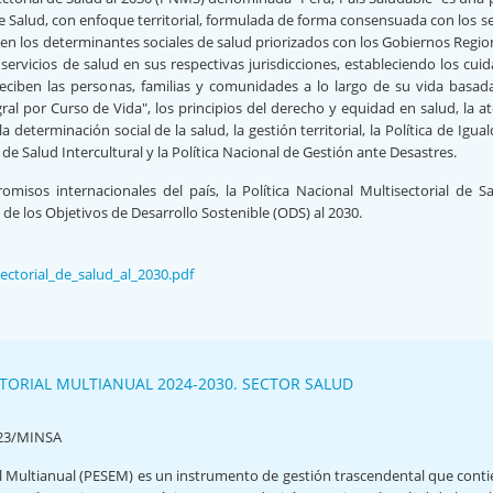
de Salud, con enfoque territorial, formulada de forma consensuada con los s
 en los determinantes sociales de salud priorizados con los Gobiernos Regio
servicios de salud en sus respectivas jurisdicciones, estableciendo los cui
eciben las personas, familias y comunidades a lo largo de su vida basad
al por Curso de Vida", los principios del derecho y equidad en salud, la a
la determinación social de la salud, la gestión territorial, la Política de Igua
l de Salud Intercultural y la Política Nacional de Gestión ante Desastres.
misos internacionales del país, la Política Nacional Multisectorial de S
de los Objetivos de Desarrollo Sostenible (ODS) al 2030.
sectorial_de_salud_al_2030.pdf
TORIAL MULTIANUAL 2024-2030. SECTOR SALUD
23/MINSA
ial Multianual (PESEM) es un instrumento de gestión trascendental que conti