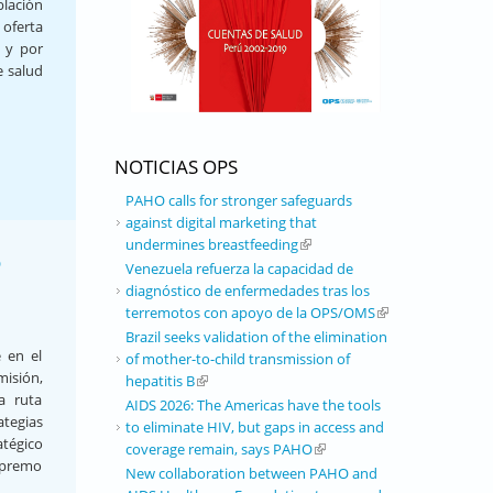
blación
 oferta
d y por
e salud
NOTICIAS OPS
PAHO calls for stronger safeguards
against digital marketing that
undermines breastfeeding
(link is external)
D
Venezuela refuerza la capacidad de
diagnóstico de enfermedades tras los
terremotos con apoyo de la OPS/OMS
(link is external)
Brazil seeks validation of the elimination
e en el
of mother-to-child transmission of
misión,
hepatitis B
(link is external)
la ruta
AIDS 2026: The Americas have the tools
tegias
to eliminate HIV, but gaps in access and
atégico
coverage remain, says PAHO
(link is external)
Supremo
New collaboration between PAHO and