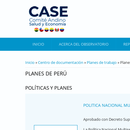
Pasar al contenido principal
INICIO
ACERCA DEL OBSERVATORIO
REP
SE ENCUENTRA USTED AQUÍ
Inicio
»
Centro de documentación
»
Planes de trabajo
» Plane
PLANES DE PERÚ
POLÍTICAS Y PLANES
POLITICA NACIONAL MU
Aprobado con Decreto Sup
La Política Nacional Multis