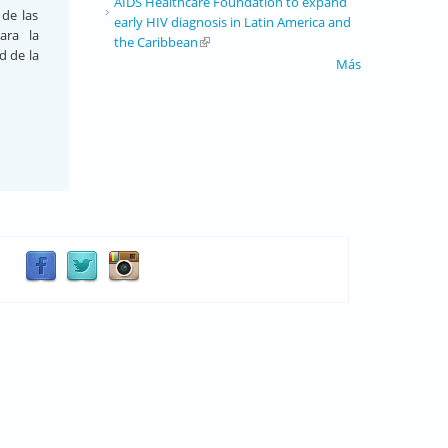
AIDS Healthcare Foundation to expand
 de las
early HIV diagnosis in Latin America and
ara la
the Caribbean
(link is external)
d de la
Más