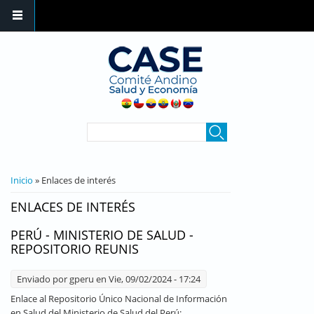
Pasar al contenido principal
FORMULARIO DE
Buscar
BÚSQUEDA
SE ENCUENTRA USTED AQUÍ
Inicio
» Enlaces de interés
ENLACES DE INTERÉS
PERÚ - MINISTERIO DE SALUD -
REPOSITORIO REUNIS
Enviado por
gperu
en Vie, 09/02/2024 - 17:24
Enlace al Repositorio Único Nacional de Información
en Salud del Ministerio de Salud del Perú: