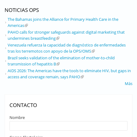
NOTICIAS OPS
The Bahamas joins the Alliance for Primary Health Care in the
Americas
(link is external)
PAHO calls for stronger safeguards against digital marketing that
undermines breastfeeding
(link is external)
Venezuela refuerza la capacidad de diagnóstico de enfermedades
tras los terremotos con apoyo de la OPS/OMS
(link is external)
Brazil seeks validation of the elimination of mother-to-child
transmission of hepatitis B
(link is external)
AIDS 2026: The Americas have the tools to eliminate HIV, but gaps in
access and coverage remain, says PAHO
(link is external)
Más
CONTACTO
Nombre