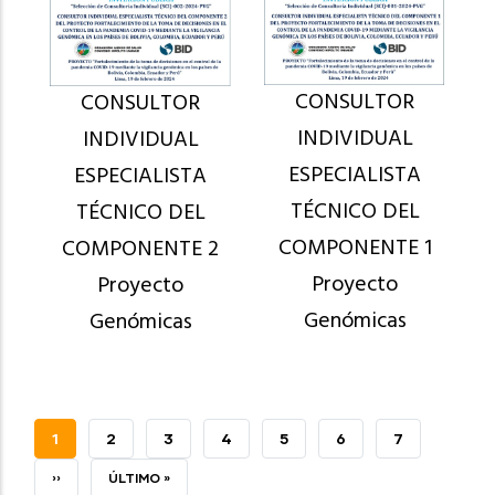
CONSULTOR
CONSULTOR
INDIVIDUAL
INDIVIDUAL
ESPECIALISTA
ESPECIALISTA
TÉCNICO DEL
TÉCNICO DEL
COMPONENTE 1
COMPONENTE 2
Proyecto
Proyecto
Genómicas
Genómicas
PÁGINA
1
PAGE
2
PAGE
3
PAGE
4
PAGE
5
PAGE
6
PAGE
7
ACTUAL
SIGUIENTE
››
ÚLTIMA
ÚLTIMO »