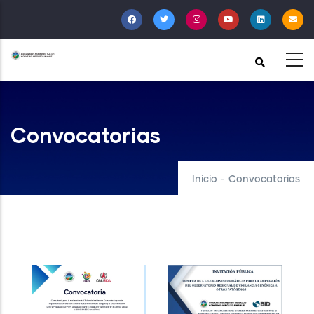
Pasar
al
contenido
principal
Convocatorias
Inicio
-
Convocatorias