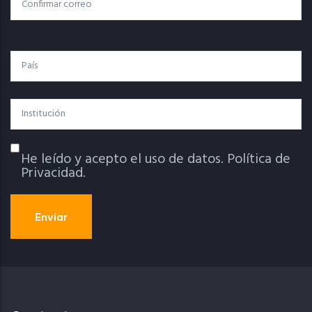
Confirmar Correo
País
Institución
He leído y acepto el uso de datos.
Política de
Política De Privacidad
Privacidad.