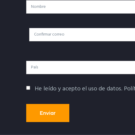
Nombre
Correo
Correo Electrónico
Electrónico
País
He leído y acepto el uso de datos.
Polí
Política De Privacidad