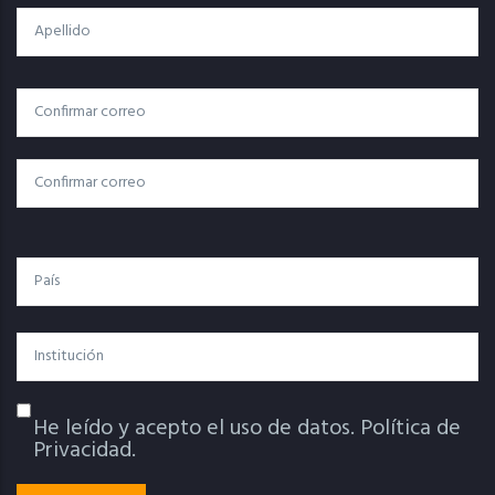
Apellido
Correo
Correo Electrónico
Electrónico
Confirmar Correo
País
Institución
He leído y acepto el uso de datos.
Política de
Política De Privacidad
Privacidad.