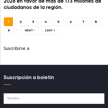
2026 en favor de más de 173 millones de
ciudadanos de la región.
PÁGINA
1
PAGE
2
PAGE
3
PAGE
4
PAGE
5
PAGE
6
PAGE
7
PAGE
8
…
ACTUAL
PAGE
9
SIGUIENTE
NEXT ›
ÚLTIMA
LAST »
PÁGINA
PÁGINA
Suscribirse a
Suscripción a boletín
Nombre