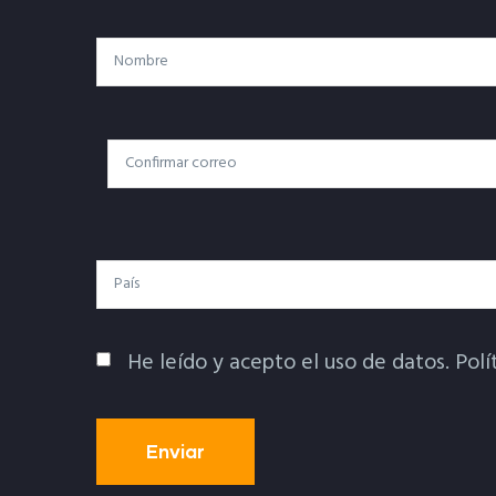
Nombre
Correo
Correo Electrónico
Electrónico
País
He leído y acepto el uso de datos.
Polí
Política De Privacidad