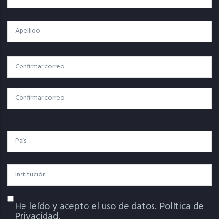
Apellido
Correo
Correo Electrónico
Electrónico
Confirmar Correo
País
Institución
He leído y acepto el uso de datos.
Política de
Política De Privacidad
Privacidad.