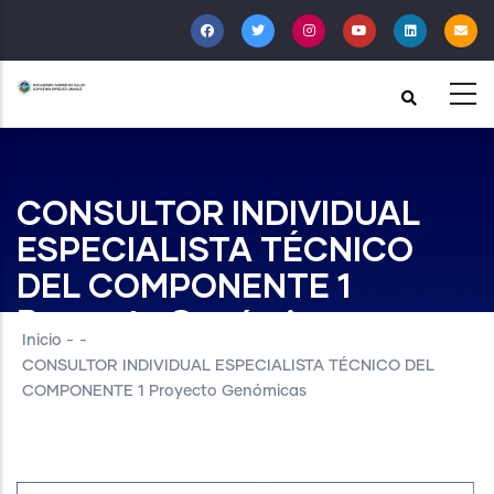
Pasar
al
contenido
principal
CONSULTOR INDIVIDUAL
ESPECIALISTA TÉCNICO
DEL COMPONENTE 1
Proyecto Genómicas
Inicio
-
-
CONSULTOR INDIVIDUAL ESPECIALISTA TÉCNICO DEL
COMPONENTE 1 Proyecto Genómicas