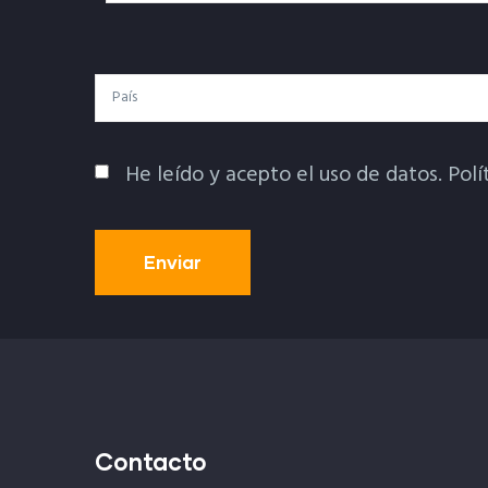
Electrónico
País
He leído y acepto el uso de datos.
Polí
Política De Privacidad
Contacto