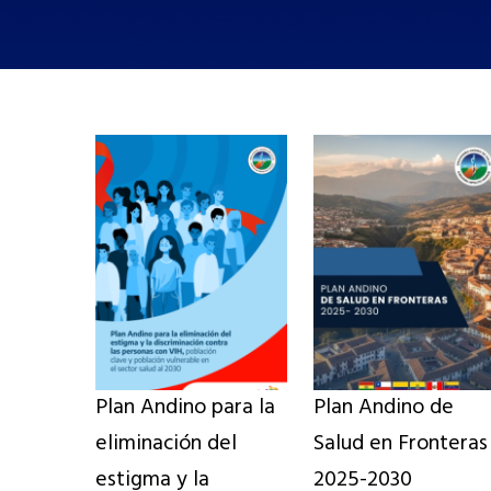
Plan Andino para la
Plan Andino de
eliminación del
Salud en Fronteras
estigma y la
2025-2030