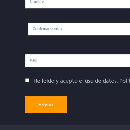
Correo
Correo Electrónico
Electrónico
País
He leído y acepto el uso de datos.
Polí
Política De Privacidad