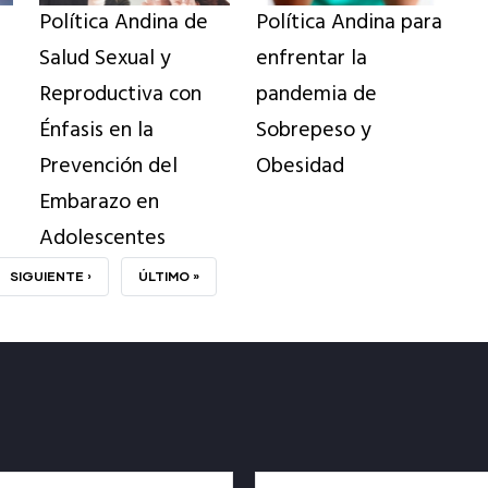
Política Andina de
Política Andina para
Salud Sexual y
enfrentar la
Reproductiva con
pandemia de
Énfasis en la
Sobrepeso y
Prevención del
Obesidad
Embarazo en
Adolescentes
SIGUIENTE
SIGUIENTE ›
ÚLTIMA
ÚLTIMO »
PÁGINA
PÁGINA
Apellido