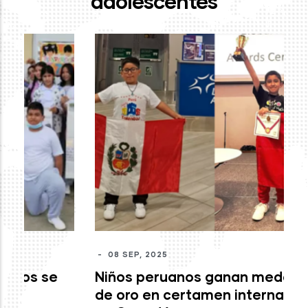
adolescentes
-
J
mo
c
M
-
08 SEP, 2025
Niños peruanos ganan medallas
de oro en certamen internacional