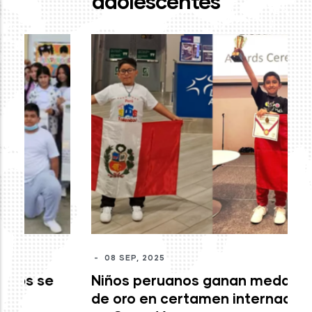
adolescentes
-
J
mo
c
M
-
08 SEP, 2025
Niños peruanos ganan medallas
de oro en certamen internacional