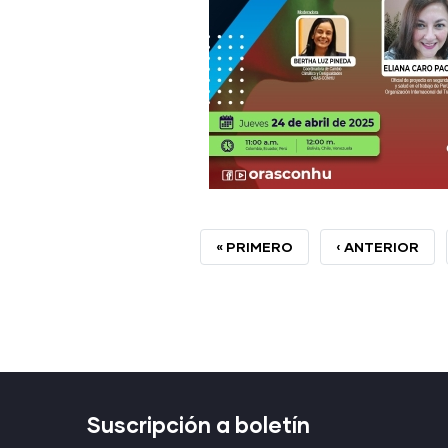
PRIMERA
« PRIMERO
PÁGINA
‹ ANTERIOR
PÁGINA
ANTERIOR
Suscripción a boletín