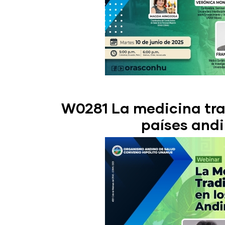
W0281 La medicina trad
países and