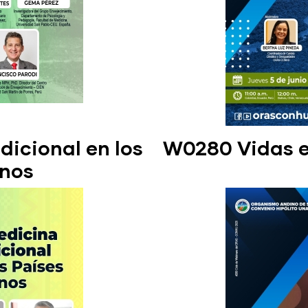
icional en los
W0280 Vidas en
inos