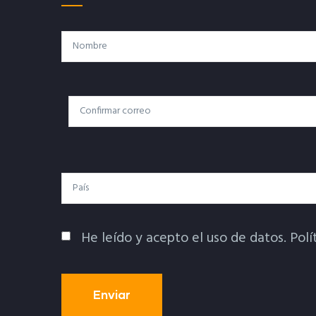
Nombre
Correo
Correo Electrónico
Electrónico
País
He leído y acepto el uso de datos.
Polí
Política De Privacidad