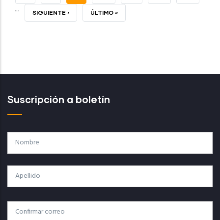
…
ACTUAL
SIGUIENTE
SIGUIENTE ›
ÚLTIMA
ÚLTIMO »
PÁGINA
PÁGINA
Suscripción a boletín
Nombre
Apellido
Correo
Correo Electrónico