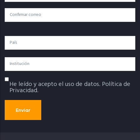
Electrónico
Confirmar Correo
País
Institución
He leído y acepto el uso de datos.
Política de
Política De Privacidad
Privacidad.