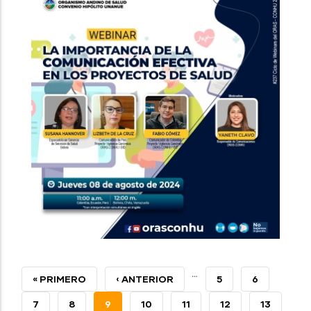
…
PRIMERA
« PRIMERO
PÁGINA
‹ ANTERIOR
PAGE
5
PAGE
6
PÁGINA
ANTERIOR
PAGE
7
PAGE
8
PÁGINA
9
PAGE
10
PAGE
11
PAGE
12
PAGE
13