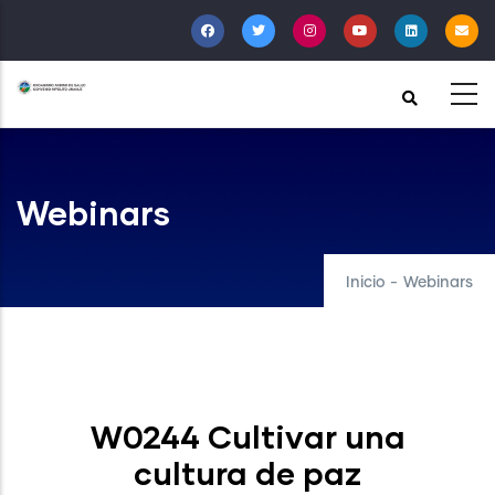
Pasar
al
contenido
principal
Webinars
Inicio
-
Webinars
W0244 Cultivar una
cultura de paz