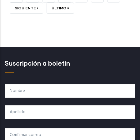
SIGUIENTE
SIGUIENTE ›
ÚLTIMA
ÚLTIMO »
PÁGINA
PÁGINA
Suscripción a boletín
Nombre
Apellido
Correo
Correo Electrónico