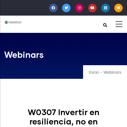
Pasar
al
contenido
principal
Webinars
Inicio
-
Webinars
W0307 Invertir en
resiliencia, no en