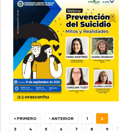
PRIMERA
« PRIMERO
PÁGINA
‹ ANTERIOR
PAGE
1
PÁGINA
2
…
PÁGINA
ANTERIOR
ACTUAL
PAGE
3
PAGE
4
PAGE
5
PAGE
6
PAGE
7
PAGE
8
PAGE
9