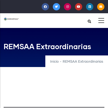
Pasar
al
contenido
principal
REMSAA Extraordinarias
Inicio
-
REMSAA Extraordinarias