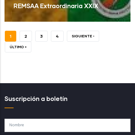
REMSAA Extraordinaria XXIX
PÁGINA
1
PAGE
2
PAGE
3
PAGE
4
SIGUIENTE
SIGUIENTE ›
Read More
ACTUAL
PÁGINA
ÚLTIMA
ÚLTIMO »
PÁGINA
Suscripción a boletín
Nombre