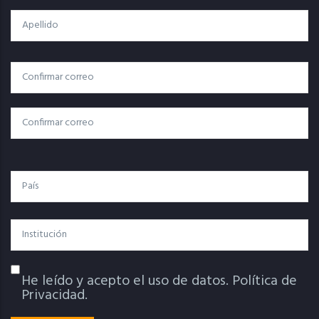
Apellido
Correo
Correo Electrónico
Electrónico
Confirmar Correo
País
Institución
He leído y acepto el uso de datos.
Política de
Política De Privacidad
Privacidad.