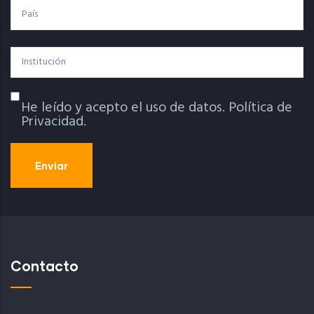
País
Institución
He leído y acepto el uso de datos.
Política de
Política De Privacidad
Privacidad.
Contacto