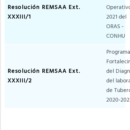
Resolución REMSAA Ext.
Operativ
XXXIII/1
2021 del
ORAS -
CONHU
Program
Fortalec
Resolución REMSAA Ext.
del Diagn
XXXIII/2
del labor
de Tuberc
2020-202