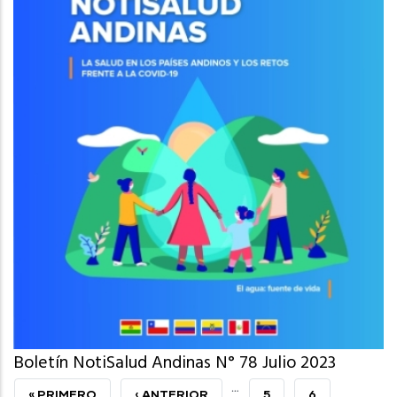
Boletín NotiSalud Andinas N° 78 Julio 2023
…
PRIMERA
« PRIMERO
PÁGINA
‹ ANTERIOR
PAGE
5
PAGE
6