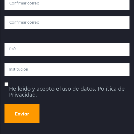
Correo
Correo Electrónico
Electrónico
Confirmar Correo
País
Institución
He leído y acepto el uso de datos.
Política de
Política De Privacidad
Privacidad.