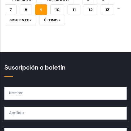
…
PÁGINA
ANTERIOR
PAGE
7
PAGE
8
PÁGINA
9
PAGE
10
PAGE
11
PAGE
12
PAGE
13
ACTUAL
SIGUIENTE
SIGUIENTE ›
ÚLTIMA
ÚLTIMO »
PÁGINA
PÁGINA
Suscripción a boletín
Nombre
Apellido