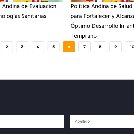
a Andina de Evaluación
Política Andina de Salud
ologías Sanitarias
para Fortalecer y Alcanz
Óptimo Desarrollo Infant
Temprano
PAGE
2
PAGE
3
PAGE
4
PAGE
5
PÁGINA
6
PAGE
7
PAGE
8
PAGE
9
P
1
ACTUAL
Apellido