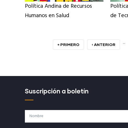
Política Andina de Recursos
Polític
Humanos en Salud
de Tecn
…
PRIMERA
« PRIMERO
PÁGINA
‹ ANTERIOR
PÁGINA
ANTERIOR
Suscripción a boletín
Nombre