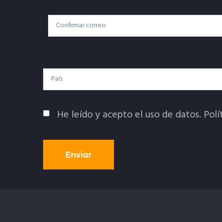
Correo
Correo Electrónico
Electrónico
País
He leído y acepto el uso de datos.
Polí
Política De Privacidad