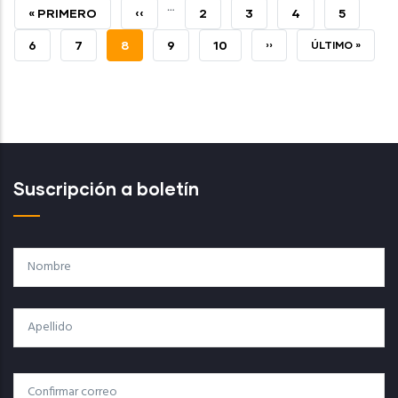
…
PRIMERA
« PRIMERO
PÁGINA
‹‹
PAGE
2
PAGE
3
PAGE
4
PAGE
5
PÁGINA
ANTERIOR
PAGE
6
PAGE
7
PÁGINA
8
PAGE
9
PAGE
10
SIGUIENTE
››
ÚLTIMA
ÚLTIMO »
ACTUAL
PÁGINA
PÁGINA
Suscripción a boletín
Nombre
Apellido
Correo
Correo Electrónico