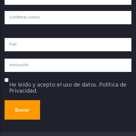
Electrónico
Confirmar Correo
País
Institución
He leído y acepto el uso de datos.
Política de
Política De Privacidad
Privacidad.