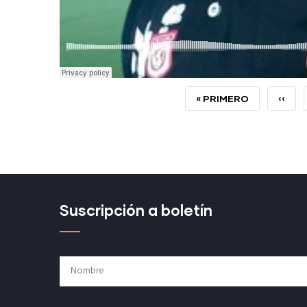
PRIMERA
« PRIMERO
PÁGI
‹‹
PÁGINA
ANTE
Suscripción a boletín
Nombre