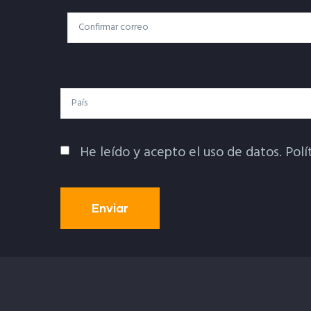
Correo
Correo Electrónico
Electrónico
País
He leído y acepto el uso de datos.
Polí
Política De Privacidad