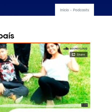
Inicio
-
Podcasts
país