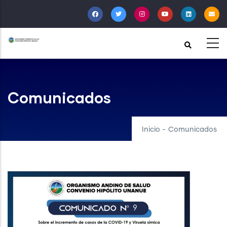
Pasar
al
contenido
principal
Comunicados
Inicio
-
Comunicados