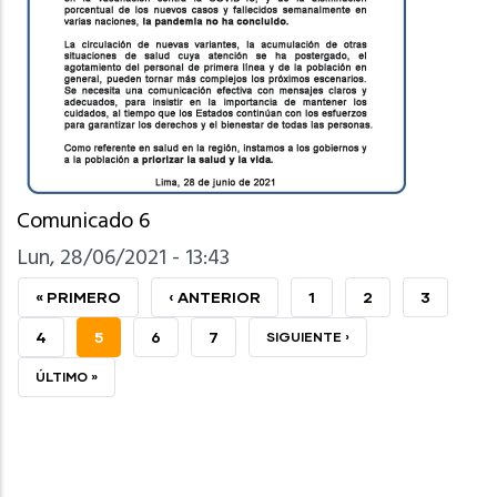
Comunicado 6
Lun, 28/06/2021 - 13:43
PRIMERA
« PRIMERO
PÁGINA
‹ ANTERIOR
PAGE
1
PAGE
2
PAGE
3
PÁGINA
ANTERIOR
PAGE
4
PÁGINA
5
PAGE
6
PAGE
7
SIGUIENTE
SIGUIENTE ›
ACTUAL
PÁGINA
ÚLTIMA
ÚLTIMO »
PÁGINA