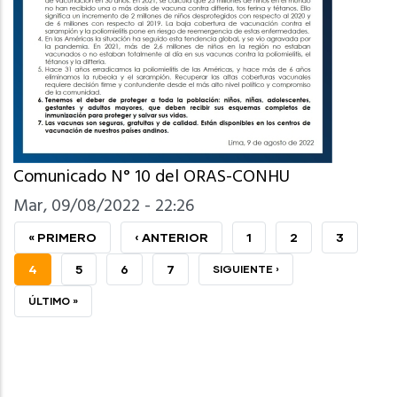
Comunicado N° 10 del ORAS-CONHU
Mar, 09/08/2022 - 22:26
PRIMERA
« PRIMERO
PÁGINA
‹ ANTERIOR
PAGE
1
PAGE
2
PAGE
3
PÁGINA
ANTERIOR
PÁGINA
4
PAGE
5
PAGE
6
PAGE
7
SIGUIENTE
SIGUIENTE ›
ACTUAL
PÁGINA
ÚLTIMA
ÚLTIMO »
PÁGINA