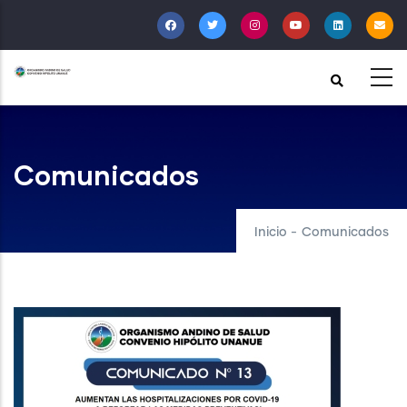
Pasar
al
contenido
principal
Comunicados
Inicio
-
Comunicados