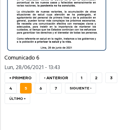
Comunicado 6
Lun, 28/06/2021 - 13:43
PRIMERA
« PRIMERO
PÁGINA
‹ ANTERIOR
PAGE
1
PAGE
2
PAGE
3
PÁGINA
ANTERIOR
PAGE
4
PÁGINA
5
PAGE
6
PAGE
7
SIGUIENTE
SIGUIENTE ›
ACTUAL
PÁGINA
ÚLTIMA
ÚLTIMO »
PÁGINA