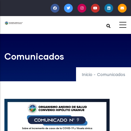
Pasar
al
contenido
principal
Comunicados
Inicio
-
Comunicados