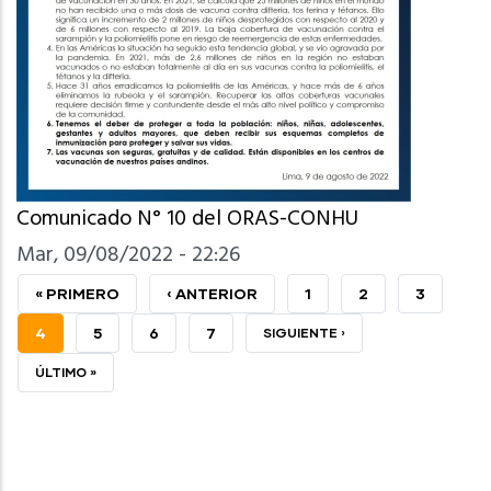
Comunicado N° 10 del ORAS-CONHU
Mar, 09/08/2022 - 22:26
PRIMERA
« PRIMERO
PÁGINA
‹ ANTERIOR
PAGE
1
PAGE
2
PAGE
3
PÁGINA
ANTERIOR
PÁGINA
4
PAGE
5
PAGE
6
PAGE
7
SIGUIENTE
SIGUIENTE ›
ACTUAL
PÁGINA
ÚLTIMA
ÚLTIMO »
PÁGINA