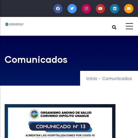
Pasar
al
contenido
principal
Comunicados
Inicio
-
Comunicados